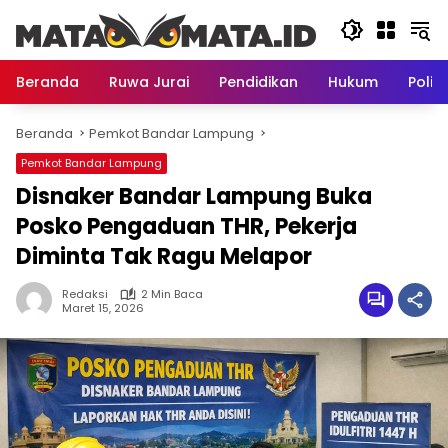
Langsung
ke
konten
Beranda
Ruwa Jurai
Pendidikan
Hukum
Politi
Beranda
Pemkot Bandar Lampung
Pemkot Bandar Lampung
Disnaker Bandar Lampung Buka
Posko Pengaduan THR, Pekerja
Diminta Tak Ragu Melapor
Redaksi
2 Min Baca
Maret 15, 2026