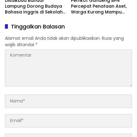
Disdikbud Bandar
Pemkot Gandeng BPN
Lampung Dorong Budaya
Percepat Penataan Aset,
Bahasa Inggris di Sekolah
Warga Kurang Mampu
& Apresiasi GTK
Jadi Prioritas Sertifikasi
Berprestasi
Tanah
Tinggalkan Balasan
Alamat email Anda tidak akan dipublikasikan.
Ruas yang
wajib ditandai
*