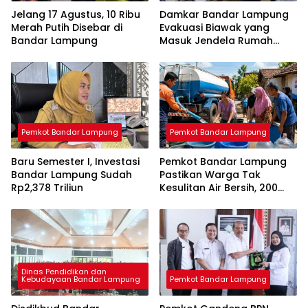
Jelang 17 Agustus, 10 Ribu
Damkar Bandar Lampung
Merah Putih Disebar di
Evakuasi Biawak yang
Bandar Lampung
Masuk Jendela Rumah
Mahasiswi
Pemkot Bandar Lampung
Pemkot Bandar Lampung
Baru Semester I, Investasi
Pemkot Bandar Lampung
Bandar Lampung Sudah
Pastikan Warga Tak
Rp2,378 Triliun
Kesulitan Air Bersih, 200
Ribu Liter Sudah Disalurkan
Dinas Pendidikan dan
Kebudayaan Bandar Lampung
Pemkot Bandar Lampung