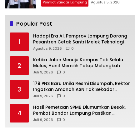
Pemkot Bandar Lampung
Agustus 5, 2026
Popular Post
Hadapi Era AI, Pemprov Lampung Dorong
1
Pesantren Cetak Santri Melek Teknologi
Agustus 9, 2026
0
Ketika Jalan Menuju Kampus Tak Selalu
2
Mulus, Hanif Memilih Tetap Melangkah
Juli 9, 2026
0
179 PNS Baru Unila Resmi Disumpah, Rektor
3
Ingatkan Amanah ASN Tak Sekadar
Formalitas
Juli 9, 2026
0
Hasil Pemetaan SPMB Diumumkan Besok,
4
Pemkot Bandar Lampung Pastikan
Sekolah Negeri Gratis
Juli 9, 2026
0