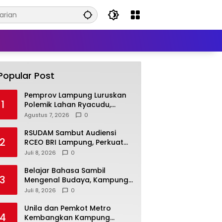
Popular Post
Pemprov Lampung Luruskan
1
Polemik Lahan Ryacudu,
Tegaskan Tanah yang
Agustus 7, 2026
0
Dipersoalkan Bukan Aset
Provinsi
RSUDAM Sambut Audiensi
2
RCEO BRI Lampung, Perkuat
Kolaborasi untuk
Juli 8, 2026
0
Pengembangan Layanan dan
SDM
Belajar Bahasa Sambil
3
Mengenal Budaya, Kampung
Prancis Metro Diminati
Juli 8, 2026
0
Masyarakat
Unila dan Pemkot Metro
4
Kembangkan Kampung