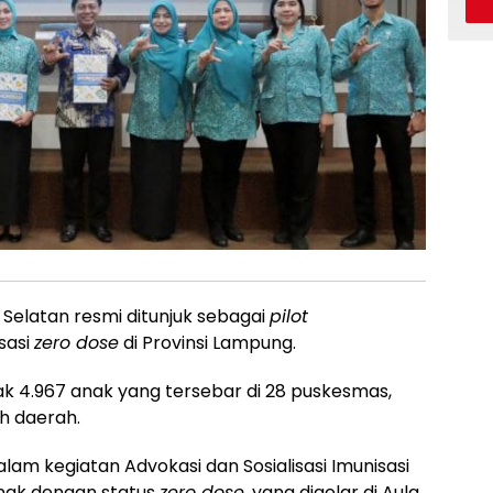
latan resmi ditunjuk sebagai
pilot
sasi
zero dose
di Provinsi Lampung.
k 4.967 anak yang tersebar di 28 puskesmas,
h daerah.
m kegiatan Advokasi dan Sosialisasi Imunisasi
nak dengan status
zero dose
, yang digelar di Aula