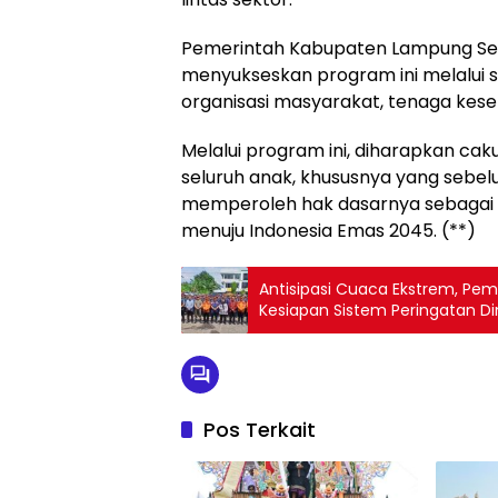
Pemerintah Kabupaten Lampung Se
menyukseskan program ini melalui si
organisasi masyarakat, tenaga kes
Melalui program ini, diharapkan cak
seluruh anak, khususnya yang sebel
memperoleh hak dasarnya sebagai 
menuju Indonesia Emas 2045. (**)
Antisipasi Cuaca Ekstrem, Pe
Kesiapan Sistem Peringatan Di
Pos Terkait