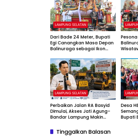
LAMPUNG SELATAN
LAMPU
Dari Bade 24 Meter, Bupati
Pesona
Egi Canangkan Masa Depan
Balinur
Balinuraga sebagai Ikon
Wisataw
Wisata Budaya
Sangat
Indone
LAMPUNG SELATAN
LAMPU
Perbaikan Jalan RA Basyid
Desa H
Dimulai, Akses Jati Agung–
Semang
Bandar Lampung Makin
Bupati 
Lancar
Aspira
Tinggalkan Balasan