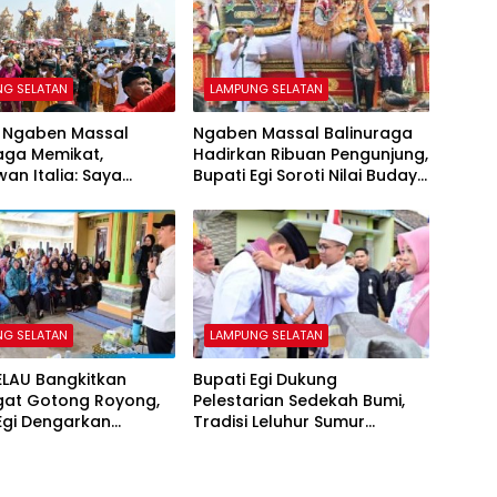
NG SELATAN
LAMPUNG SELATAN
 Ngaben Massal
Ngaben Massal Balinuraga
aga Memikat,
Hadirkan Ribuan Pengunjung,
an Italia: Saya
Bupati Egi Soroti Nilai Budaya
 Mencintai Budaya
dan Gotong Royong
sia
NG SELATAN
LAMPUNG SELATAN
ELAU Bangkitkan
Bupati Egi Dukung
at Gotong Royong,
Pelestarian Sedekah Bumi,
Egi Dengarkan
Tradisi Leluhur Sumur
si Warga
Kumbang Terus Lestari