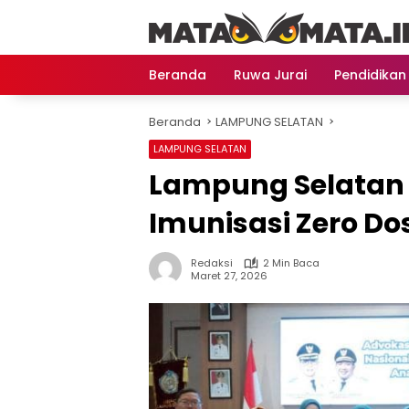
Langsung
ke
konten
Beranda
Ruwa Jurai
Pendidikan
Beranda
LAMPUNG SELATAN
LAMPUNG SELATAN
Lampung Selatan J
Imunisasi Zero Do
Redaksi
2 Min Baca
Maret 27, 2026