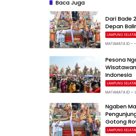
Baca Juga
Dari Bade 
Depan Bali
LAMPUNG SELATA
MATAMATA.ID – 
Pesona Nga
Wisatawan 
Indonesia
LAMPUNG SELATA
MATAMATA.ID — 
Ngaben Mas
Pengunjung,
Gotong Ro
LAMPUNG SELATA