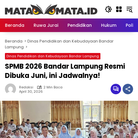
Langsung
ke
konten
Beranda
Ruwa Jurai
Pendidikan
Hukum
Politi
Beranda
Dinas Pendidikan dan Kebudayaan Bandar
Lampung
Dinas Pendidikan dan Kebudayaan Bandar Lampung
SPMB 2026 Bandar Lampung Resmi
Dibuka Juni, ini Jadwalnya!
Redaksi
2 Min Baca
April 30, 2026