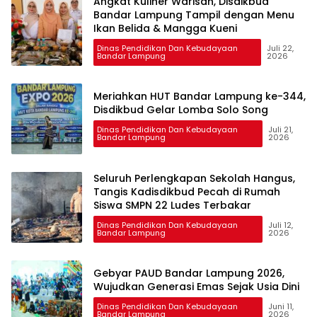
Angkat Kuliner Warisan, Disdikbud
Bandar Lampung Tampil dengan Menu
Ikan Belida & Mangga Kueni
Dinas Pendidikan Dan Kebudayaan
Juli 22,
Bandar Lampung
2026
Meriahkan HUT Bandar Lampung ke-344,
Disdikbud Gelar Lomba Solo Song
Dinas Pendidikan Dan Kebudayaan
Juli 21,
Bandar Lampung
2026
Seluruh Perlengkapan Sekolah Hangus,
Tangis Kadisdikbud Pecah di Rumah
Siswa SMPN 22 Ludes Terbakar
Dinas Pendidikan Dan Kebudayaan
Juli 12,
Bandar Lampung
2026
Gebyar PAUD Bandar Lampung 2026,
Wujudkan Generasi Emas Sejak Usia Dini
Dinas Pendidikan Dan Kebudayaan
Juni 11,
Bandar Lampung
2026