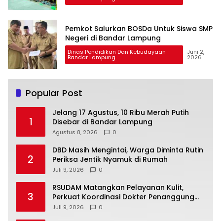
Pemkot Salurkan BOSDa Untuk Siswa SMP
Negeri di Bandar Lampung
Dinas Pendidikan Dan Kebudayaan
Juni 2,
Bandar Lampung
2026
Popular Post
Jelang 17 Agustus, 10 Ribu Merah Putih
1
Disebar di Bandar Lampung
Agustus 8, 2026
0
DBD Masih Mengintai, Warga Diminta Rutin
2
Periksa Jentik Nyamuk di Rumah
Juli 9, 2026
0
RSUDAM Matangkan Pelayanan Kulit,
3
Perkuat Koordinasi Dokter Penanggung
Jawab Pasien
Juli 9, 2026
0