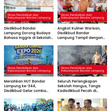
Dinas Pendidikan dan
Dinas Pendidikan dan
Kebudayaan Bandar Lampung
Kebudayaan Bandar Lampung
Disdikbud Bandar
Angkat Kuliner Warisan,
Lampung Dorong Budaya
Disdikbud Bandar
Bahasa Inggris di Sekolah
Lampung Tampil dengan
& Apresiasi GTK
Menu Ikan Belida &
Berprestasi
Mangga Kueni
Dinas Pendidikan dan
Dinas Pendidikan dan
Kebudayaan Bandar Lampung
Kebudayaan Bandar Lampung
Meriahkan HUT Bandar
Seluruh Perlengkapan
Lampung ke-344,
Sekolah Hangus, Tangis
Disdikbud Gelar Lomba
Kadisdikbud Pecah di
Solo Song
Rumah Siswa SMPN 22
Ludes Terbakar