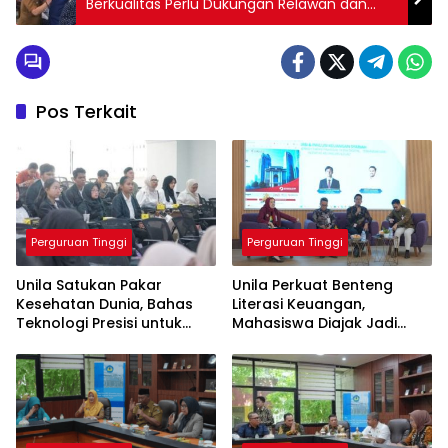
Berkualitas Perlu Dukungan Relawan dan
Kepedulian Masyarakat
Pos Terkait
Perguruan Tinggi
Perguruan Tinggi
Unila Satukan Pakar
Unila Perkuat Benteng
Kesehatan Dunia, Bahas
Literasi Keuangan,
Teknologi Presisi untuk
Mahasiswa Diajak Jadi
Masa Depan Layanan
Generasi Melek Finansial
Medis