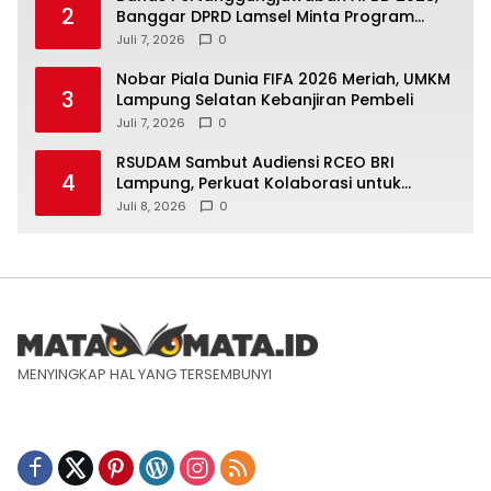
2
Banggar DPRD Lamsel Minta Program
UMKM Lebih Tepat Sasaran
Juli 7, 2026
0
Nobar Piala Dunia FIFA 2026 Meriah, UMKM
3
Lampung Selatan Kebanjiran Pembeli
Juli 7, 2026
0
RSUDAM Sambut Audiensi RCEO BRI
4
Lampung, Perkuat Kolaborasi untuk
Pengembangan Layanan dan SDM
Juli 8, 2026
0
MENYINGKAP HAL YANG TERSEMBUNYI