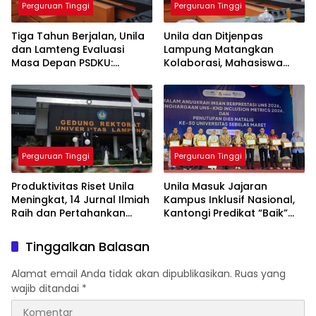
Perguruan Tinggi
Perguruan Tinggi
Tiga Tahun Berjalan, Unila
Unila dan Ditjenpas
dan Lamteng Evaluasi
Lampung Matangkan
Masa Depan PSDKU:
Kolaborasi, Mahasiswa
Targetkan Jadi Model
Berpeluang Magang di
Kampus Daerah
Lapas
Perguruan Tinggi
Perguruan Tinggi
Produktivitas Riset Unila
Unila Masuk Jajaran
Meningkat, 14 Jurnal Ilmiah
Kampus Inklusif Nasional,
Raih dan Pertahankan
Kantongi Predikat “Baik”
Akreditasi Nasional
dari UNS-KND 2026
Tinggalkan Balasan
Alamat email Anda tidak akan dipublikasikan.
Ruas yang
wajib ditandai
*