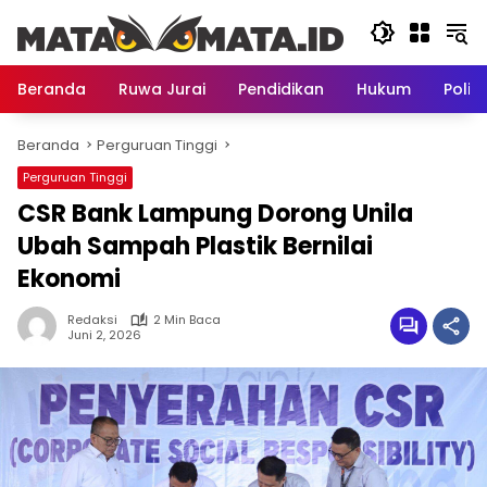
Langsung
ke
konten
Beranda
Ruwa Jurai
Pendidikan
Hukum
Politi
Beranda
Perguruan Tinggi
Perguruan Tinggi
CSR Bank Lampung Dorong Unila
Ubah Sampah Plastik Bernilai
Ekonomi
Redaksi
2 Min Baca
Juni 2, 2026