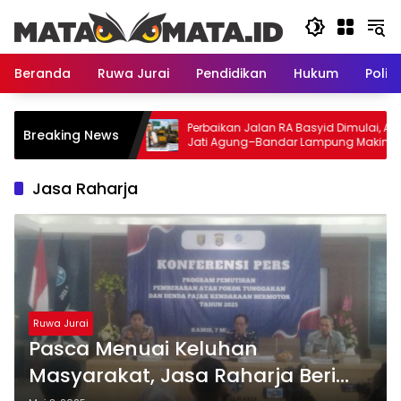
Langsung
ke
konten
Beranda
Ruwa Jurai
Pendidikan
Hukum
Politi
estasi Bandar
Perbaikan Jalan RA Basyid Dimulai, Akses
Breaking News
78 Triliun
Jati Agung–Bandar Lampung Makin
Lancar
Jasa Raharja
Ruwa Jurai
Pasca Menuai Keluhan
Masyarakat, Jasa Raharja Beri