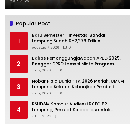
Keringanan Pembayaran
Mei 8, 2025
SWDKLLJ
Popular Post
Baru Semester I, Investasi Bandar
1
Lampung Sudah Rp2,378 Triliun
Agustus 7, 2026
0
Bahas Pertanggungjawaban APBD 2025,
2
Banggar DPRD Lamsel Minta Program
UMKM Lebih Tepat Sasaran
Juli 7, 2026
0
Nobar Piala Dunia FIFA 2026 Meriah, UMKM
3
Lampung Selatan Kebanjiran Pembeli
Juli 7, 2026
0
RSUDAM Sambut Audiensi RCEO BRI
4
Lampung, Perkuat Kolaborasi untuk
Pengembangan Layanan dan SDM
Juli 8, 2026
0