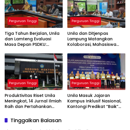
Perguruan Tinggi
Perguruan Tinggi
Tiga Tahun Berjalan, Unila
Unila dan Ditjenpas
dan Lamteng Evaluasi
Lampung Matangkan
Masa Depan PSDKU:
Kolaborasi, Mahasiswa
Targetkan Jadi Model
Berpeluang Magang di
Kampus Daerah
Lapas
Perguruan Tinggi
Perguruan Tinggi
Produktivitas Riset Unila
Unila Masuk Jajaran
Meningkat, 14 Jurnal Ilmiah
Kampus Inklusif Nasional,
Raih dan Pertahankan
Kantongi Predikat “Baik”
Akreditasi Nasional
dari UNS-KND 2026
Tinggalkan Balasan