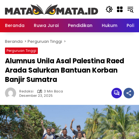
Langsung
ke
konten
Beranda
Ruwa Jurai
Pendidikan
Hukum
Politi
Beranda
Perguruan Tinggi
Perguruan Tinggi
Alumnus Unila Asal Palestina Raed
Arada Salurkan Bantuan Korban
Banjir Sumatra
Redaksi
3 Min Baca
Desember 23, 2025