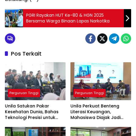
PGRI Rayakan HUT Ke-80 & HGN 2025
Bersama Warga Binaan Lapas Narkotika
Pos Terkait
Perguruan Tinggi
Perguruan Tinggi
Unila Satukan Pakar
Unila Perkuat Benteng
Kesehatan Dunia, Bahas
Literasi Keuangan,
Teknologi Presisi untuk
Mahasiswa Diajak Jadi
Masa Depan Layanan
Generasi Melek Finansial
Medis