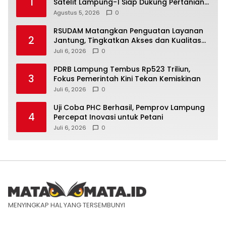
1
Satelit Lampung-1 Siap Dukung Pertanian
Berbasis AI
Agustus 5, 2026
0
RSUDAM Matangkan Penguatan Layanan
2
Jantung, Tingkatkan Akses dan Kualitas
Pelayanan Pasien
Juli 6, 2026
0
PDRB Lampung Tembus Rp523 Triliun,
3
Fokus Pemerintah Kini Tekan Kemiskinan
Juli 6, 2026
0
Uji Coba PHC Berhasil, Pemprov Lampung
4
Percepat Inovasi untuk Petani
Juli 6, 2026
0
MENYINGKAP HAL YANG TERSEMBUNYI