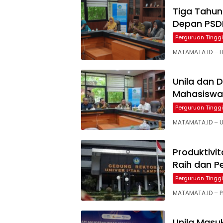
Tiga Tahun
Depan PSD
Perguruan Tinggi
MATAMATA.ID – H
Unila dan 
Mahasiswa
Perguruan Tinggi
MATAMATA.ID – U
Produktivit
Raih dan P
Perguruan Tinggi
MATAMATA.ID – Pr
Unila Masuk