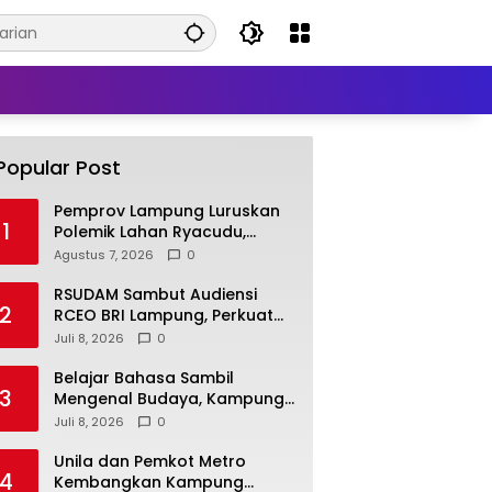
Popular Post
Pemprov Lampung Luruskan
1
Polemik Lahan Ryacudu,
Tegaskan Tanah yang
Agustus 7, 2026
0
Dipersoalkan Bukan Aset
Provinsi
RSUDAM Sambut Audiensi
2
RCEO BRI Lampung, Perkuat
Kolaborasi untuk
Juli 8, 2026
0
Pengembangan Layanan dan
SDM
Belajar Bahasa Sambil
3
Mengenal Budaya, Kampung
Prancis Metro Diminati
Juli 8, 2026
0
Masyarakat
Unila dan Pemkot Metro
4
Kembangkan Kampung