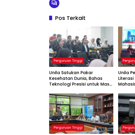
Pos Terkait
Perguruan Tinggi
Pergur
Unila Satukan Pakar
Unila P
Kesehatan Dunia, Bahas
Literas
Teknologi Presisi untuk Masa
Mahasis
Depan Layanan Medis
Generas
Perguruan Tinggi
Pergur