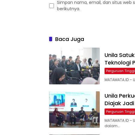
Simpan nama, email, dan situs web 
berikutnya.
Baca Juga
Unila Satu
Teknologi 
Perguruan Tinggi
MATAMATA.ID – U
Unila Perk
Diajak Jadi
Perguruan Tinggi
MATAMATA.ID – 
dalam…