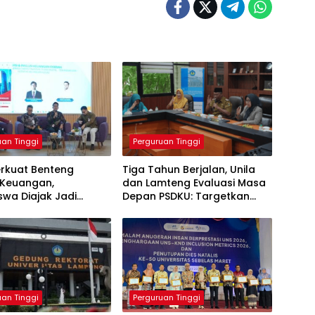
uan Tinggi
Perguruan Tinggi
erkuat Benteng
Tiga Tahun Berjalan, Unila
i Keuangan,
dan Lamteng Evaluasi Masa
wa Diajak Jadi
Depan PSDKU: Targetkan
i Melek Finansial
Jadi Model Kampus Daerah
uan Tinggi
Perguruan Tinggi