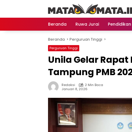
Langsung
ke
konten
Beranda
Ruwa Jurai
Pendidikan
Beranda
Perguruan Tinggi
Perguruan Tinggi
Unila Gelar Rapat
Tampung PMB 20
Redaksi
2 Min Baca
Januari 8, 2026