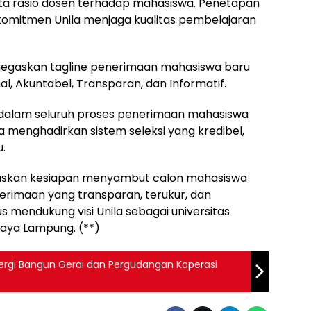
rta rasio dosen terhadap mahasiswa. Penetapan
komitmen Unila menjaga kualitas pembelajaran
enegaskan tagline penerimaan mahasiswa baru
nal, Akuntabel, Transparan, dan Informatif.
 dalam seluruh proses penerimaan mahasiswa
menghadirkan sistem seleksi yang kredibel,
.
negaskan kesiapan menyambut calon mahasiswa
erimaan yang transparan, terukur, dan
s mendukung visi Unila sebagai universitas
daya Lampung. (**)
rgi Bangun Gerai dan Pergudangan Koperasi