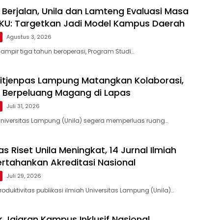
 Berjalan, Unila dan Lamteng Evaluasi Masa
KU: Targetkan Jadi Model Kampus Daerah
Agustus 3, 2026
ampir tiga tahun beroperasi, Program Studi…
Ditjenpas Lampung Matangkan Kolaborasi,
 Berpeluang Magang di Lapas
Juli 31, 2026
niversitas Lampung (Unila) segera memperluas ruang…
as Riset Unila Meningkat, 14 Jurnal Ilmiah
ertahankan Akreditasi Nasional
Juli 29, 2026
oduktivitas publikasi ilmiah Universitas Lampung (Unila)…
 Jajaran Kampus Inklusif Nasional,