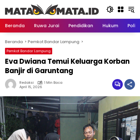
Langsung
ke
konten
Beranda
Ruwa Jurai
Pendidikan
Hukum
Politi
Beranda
Pemkot Bandar Lampung
Pemkot Bandar Lampung
Eva Dwiana Temui Keluarga Korban
Banjir di Garuntang
Redaksi
1 Min Baca
April 15, 2026