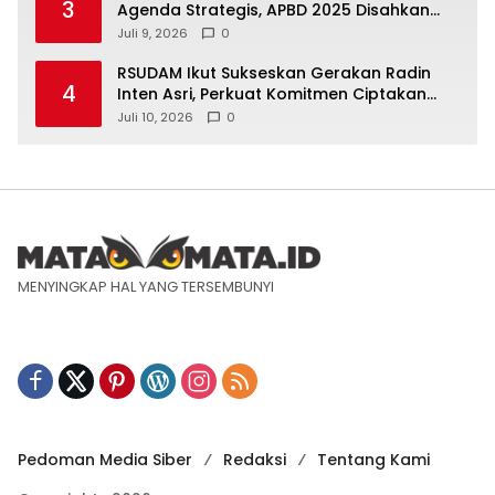
3
Agenda Strategis, APBD 2025 Disahkan
dan KUA-PPAS 2027 Disampaikan
Juli 9, 2026
0
RSUDAM Ikut Sukseskan Gerakan Radin
4
Inten Asri, Perkuat Komitmen Ciptakan
Lingkungan Sehat
Juli 10, 2026
0
MENYINGKAP HAL YANG TERSEMBUNYI
Pedoman Media Siber
Redaksi
Tentang Kami