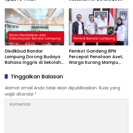
Ribu Liter Sudah Disalurkan
Dinas Pendidikan dan
Kebudayaan Bandar Lampung
Pemkot Bandar Lampung
Disdikbud Bandar
Pemkot Gandeng BPN
Lampung Dorong Budaya
Percepat Penataan Aset,
Bahasa Inggris di Sekolah
Warga Kurang Mampu
& Apresiasi GTK
Jadi Prioritas Sertifikasi
Berprestasi
Tanah
Tinggalkan Balasan
Alamat email Anda tidak akan dipublikasikan.
Ruas yang
wajib ditandai
*