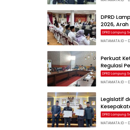
DPRD Lamp
2026, Arah
DPRD Lampung S
MATAMATA.ID – 
Perkuat K
Regulasi P
DPRD Lampung S
MATAMATA.ID – 
Legislatif
Kesepakat
DPRD Lampung S
MATAMATA.ID – 