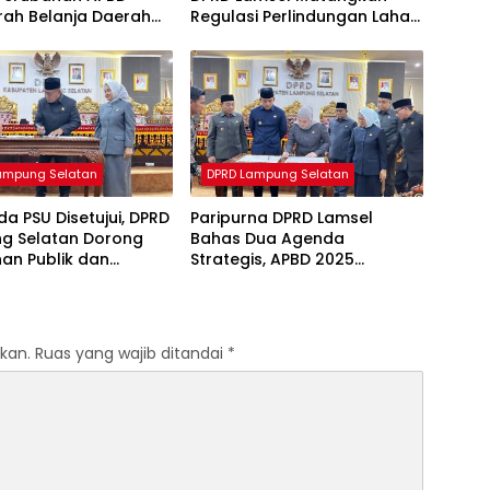
rah Belanja Daerah
Regulasi Perlindungan Lahan
Disesuaikan
Pertanian
ampung Selatan
DPRD Lampung Selatan
a PSU Disetujui, DPRD
Paripurna DPRD Lamsel
g Selatan Dorong
Bahas Dua Agenda
an Publik dan
Strategis, APBD 2025
gunan Berkelanjutan
Disahkan dan KUA-PPAS
2027 Disampaikan
kan.
Ruas yang wajib ditandai
*