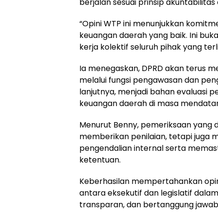
berjalan sesuai prinsip akuntabilitas
“Opini WTP ini menunjukkan komitm
keuangan daerah yang baik. Ini buka
kerja kolektif seluruh pihak yang terl
Ia menegaskan, DPRD akan terus m
melalui fungsi pengawasan dan pen
lanjutnya, menjadi bahan evaluasi 
keuangan daerah di masa mendata
Menurut Benny, pemeriksaan yang d
memberikan penilaian, tetapi juga
pengendalian internal serta memas
ketentuan.
Keberhasilan mempertahankan opini
antara eksekutif dan legislatif da
transparan, dan bertanggung jawab