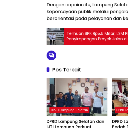
Dengan capaian itu, Lampung Sela
kepercayaan publik melalui pengel
berorientasi pada pelayanan dan ke
Temuan BPK Rp5,6 Miliar, LSM
Penyimpangan Proyek Jalan d
Pos Terkait
DPRD Lampung Selatan
DPRD L
DPRD Lampung Selatan dan
DPRD L
IJTI Lampung Perkuat
Bedah 