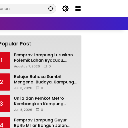
Popular Post
Pemprov Lampung Luruskan
1
Polemik Lahan Ryacudu,
Tegaskan Tanah yang
Agustus 7, 2026
0
Dipersoalkan Bukan Aset
Provinsi
Belajar Bahasa Sambil
2
Mengenal Budaya, Kampung
Prancis Metro Diminati
Juli 8, 2026
0
Masyarakat
Unila dan Pemkot Metro
3
Kembangkan Kampung
Prancis, Perkuat SDM
Juli 8, 2026
0
Berwawasan Internasional
Pemprov Lampung Guyur
4
Rp45 Miliar Bangun Jalan