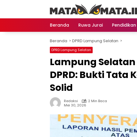
Langsung
ke
konten
Beranda
Ruwa Jurai
Pendidikan
Beranda
DPRD Lampung Selatan
DPRD Lampung Selatan
Lampung Selatan 
DPRD: Bukti Tata 
Solid
Redaksi
2 Min Baca
Mei 30, 2026