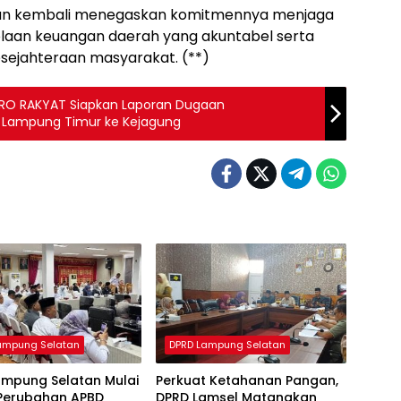
tan kembali menegaskan komitmennya menjaga
olaan keuangan daerah yang akuntabel serta
sejahteraan masyarakat. (**)
 PRO RAKYAT Siapkan Laporan Dugaan
i Lampung Timur ke Kejagung
ampung Selatan
DPRD Lampung Selatan
ampung Selatan Mulai
Perkuat Ketahanan Pangan,
Perubahan APBD
DPRD Lamsel Matangkan