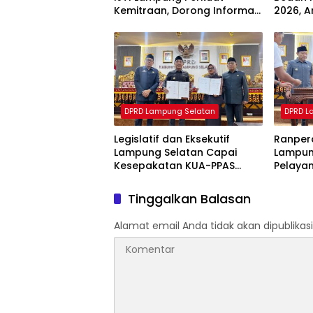
Kemitraan, Dorong Informasi
2026, A
Publik yang Berkualitas
Segera 
DPRD Lampung Selatan
DPRD L
Legislatif dan Eksekutif
Ranperd
Lampung Selatan Capai
Lampun
Kesepakatan KUA-PPAS
Pelayan
APBD 2027
Pemban
Tinggalkan Balasan
Alamat email Anda tidak akan dipublikasi